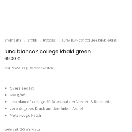
STARTSEITE
STORE
HOODIES
LUNA BLANCO° COLLEGE KHAKI GREEN
luna blanco° college khaki green
69,00
€
inkl. MwSt.
zzgl.
Versandkosten
Oversized Fit
600 g/m²
luna blanco° college 3D-Druck auf der Vorder- & Rückseite
zero degrees Druck auf dem linken Ärmel
Metall-Logo Patch
Lieferzeit: 2-5 Werktage