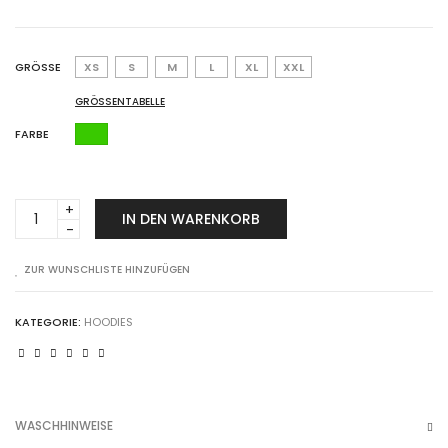
GRÖSSE
XS
S
M
L
XL
XXL
GRÖSSENTABELLE
FARBE
luna
IN DEN WARENKORB
blanco°
college
khaki
ZUR WUNSCHLISTE HINZUFÜGEN
green
Anzahl
KATEGORIE:
HOODIES
WASCHHINWEISE