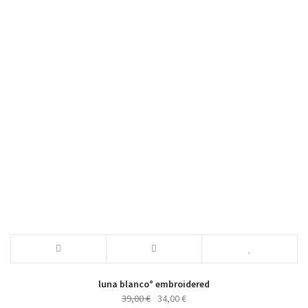
luna blanco° embroidered
Ursprünglicher
Aktueller
39,00
€
34,00
€