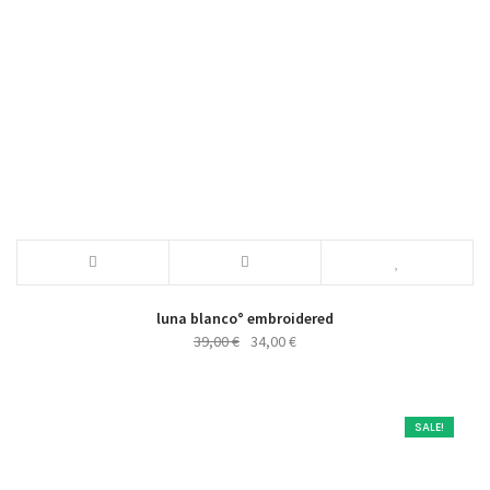
luna blanco° embroidered
Ursprünglicher
Aktueller
39,00
€
34,00
€
Preis
Preis
war:
ist:
39,00 €
34,00 €.
SALE!