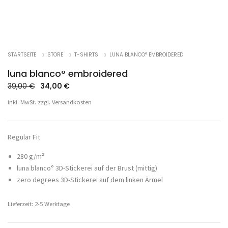
STARTSEITE
STORE
T-SHIRTS
LUNA BLANCO° EMBROIDERED
luna blanco° embroidered
Ursprünglicher
Aktueller
39,00
€
34,00
€
Preis
Preis
inkl. MwSt.
zzgl.
Versandkosten
war:
ist:
39,00 €
34,00 €.
Regular Fit
280 g/m²
luna blanco° 3D-Stickerei auf der Brust (mittig)
zero degrees 3D-Stickerei auf dem linken Ärmel
Lieferzeit: 2-5 Werktage