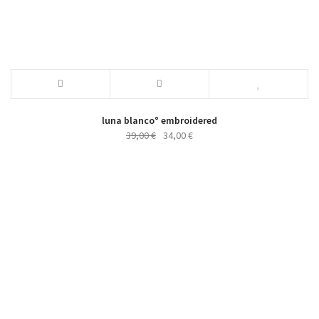
luna blanco° embroidered
Ursprünglicher
Aktueller
39,00
€
34,00
€
Preis
Preis
war:
ist:
39,00 €
34,00 €.