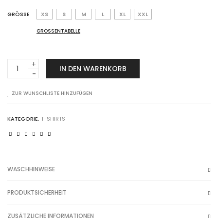
GRÖSSE
XS
S
M
L
XL
XXL
GRÖSSENTABELLE
luna
IN DEN WARENKORB
blanco°
embroidered
Anzahl
ZUR WUNSCHLISTE HINZUFÜGEN
KATEGORIE:
T-SHIRTS
WASCHHINWEISE
PRODUKTSICHERHEIT
ZUSÄTZLICHE INFORMATIONEN