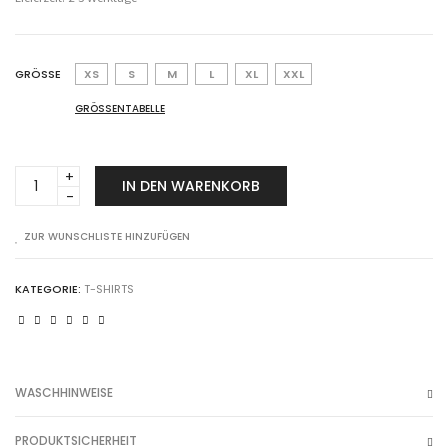
GRÖSSE
XS
S
M
L
XL
XXL
GRÖSSENTABELLE
circle
IN DEN WARENKORB
navy
Anzahl
ZUR WUNSCHLISTE HINZUFÜGEN
KATEGORIE:
T-SHIRTS
WASCHHINWEISE
PRODUKTSICHERHEIT