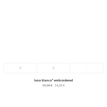
luna blanco° embroidered
Ursprünglicher
Aktueller
39,00
€
34,00
€
Preis
Preis
war:
ist:
39,00 €
34,00 €.