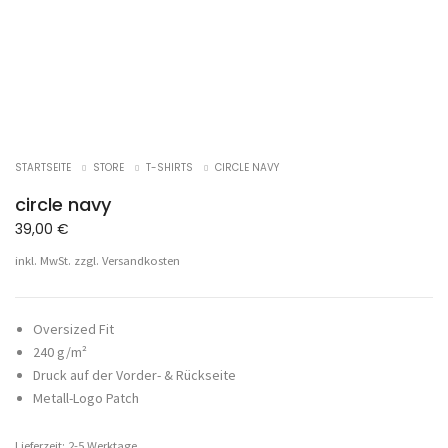
STARTSEITE
STORE
T-SHIRTS
CIRCLE NAVY
circle navy
39,00
€
inkl. MwSt.
zzgl.
Versandkosten
Oversized Fit
240 g/m²
Druck auf der Vorder- & Rückseite
Metall-Logo Patch
Lieferzeit: 2-5 Werktage