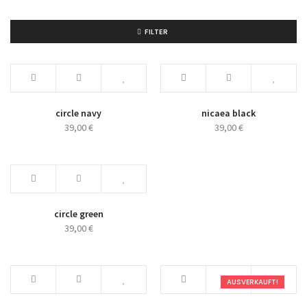
FILTER
circle navy
nicaea black
39,00
€
39,00
€
circle green
39,00
€
AUSVERKAUFT!